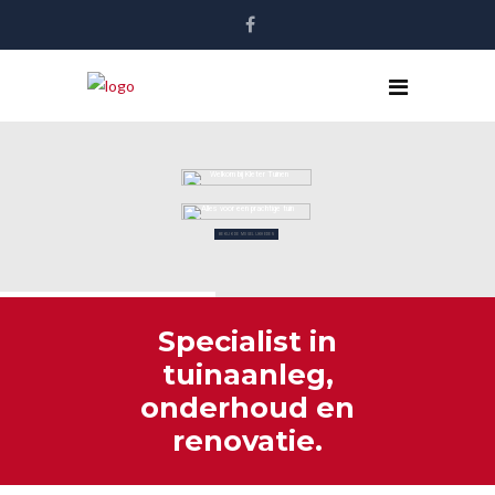
Welkom bij Kleter Tuinen
Alles voor een prachtige tuin
BEKIJK DE MOGELIJKHEDEN
Specialist in
tuinaanleg,
onderhoud en
renovatie.