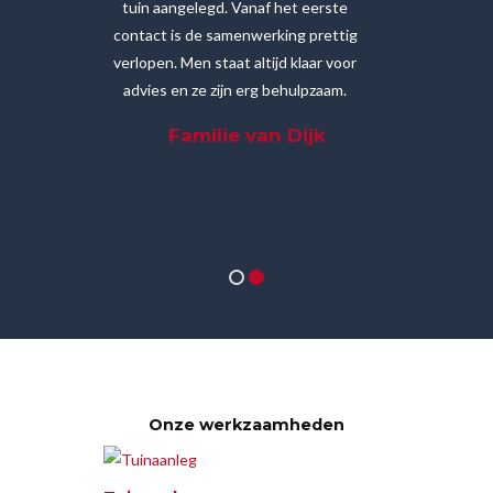
tuin. Vanaf
tuin aangelegd. Vanaf het eerste
wilde ik ook 
 ik gelijk
contact is de samenwerking prettig
het eerste o
r tevreden
verlopen. Men staat altijd klaar voor
enthousiast.
Met name de
advies en ze zijn erg behulpzaam.
over het eind
anten maken
keuze van de t
Familie van Dijk
me heel erg
het een een t
t
ter
Aa
Onze werkzaamheden