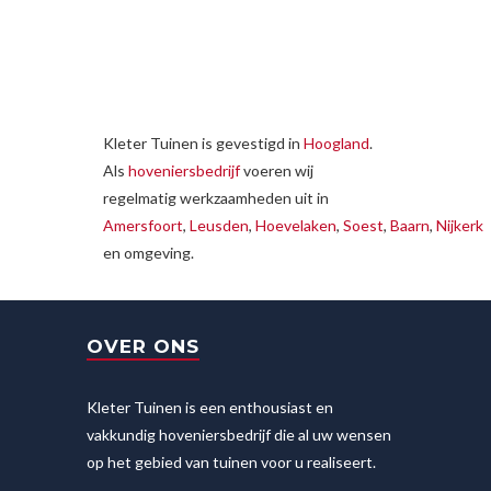
Kleter Tuinen is gevestigd in
Hoogland
.
Als
hoveniersbedrijf
voeren wij
regelmatig werkzaamheden uit in
Amersfoort
,
Leusden
,
Hoevelaken
,
Soest
,
Baarn
,
Nijkerk
en omgeving.
OVER ONS
Kleter Tuinen is een enthousiast en
vakkundig hoveniersbedrijf die al uw wensen
op het gebied van tuinen voor u realiseert.