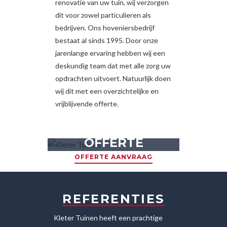
renovatie van uw tuin, wij verzorgen
dit voor zowel particulieren als
bedrijven. Ons hoveniersbedrijf
bestaat al sinds 1995. Door onze
jarenlange ervaring hebben wij een
deskundig team dat met alle zorg uw
opdrachten uitvoert. Natuurlijk doen
wij dit met een overzichtelijke en
vrijblijvende offerte.
GRATIS EN VRIJBLIJVENDE
OFFERTE
OFFERTE AANVRAAG
REFERENTIES
euwe woning
Kleter Tuinen heeft een prachtige
Na aanschaf v